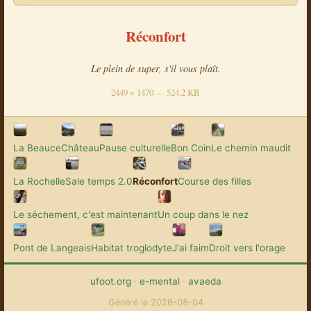
Réconfort
Le plein de super, s'il vous plaît.
2449 × 1470 — 524.2 KB
La Beauce
Château
Pause culturelle
Bon Coin
Le chemin maudit
La Rochelle
Sale temps 2.0
Réconfort
Course des filles
Le séchement, c'est maintenant
Un coup dans le nez
Pont de Langeais
Habitat troglodyte
J'ai faim
Droit vers l'orage
ufoot.org
·
e-mental
·
avaeda
Généré le 2026-08-04