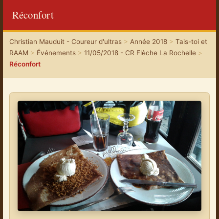
Réconfort
Christian Mauduit - Coureur d'ultras
>
Année 2018
>
Tais-toi et
RAAM
>
Événements
>
11/05/2018 - CR Flèche La Rochelle
>
Réconfort