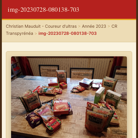
img-20230728-080138-703
Christian Mauduit - Coureur d'ultras
>
Année 2023
>
CR
Transpyrénéa
>
img-20230728-080138-703