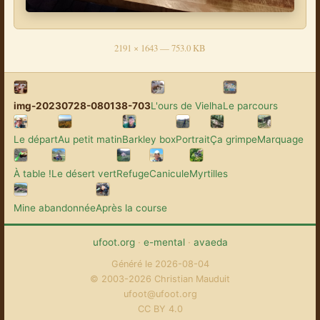
2191 × 1643 — 753.0 KB
img-20230728-080138-703
L'ours de Vielha
Le parcours
Le départ
Au petit matin
Barkley box
Portrait
Ça grimpe
Marquage
À table !
Le désert vert
Refuge
Canicule
Myrtilles
Mine abandonnée
Après la course
ufoot.org
·
e-mental
·
avaeda
Généré le 2026-08-04
© 2003-2026 Christian Mauduit
ufoot@ufoot.org
CC BY 4.0