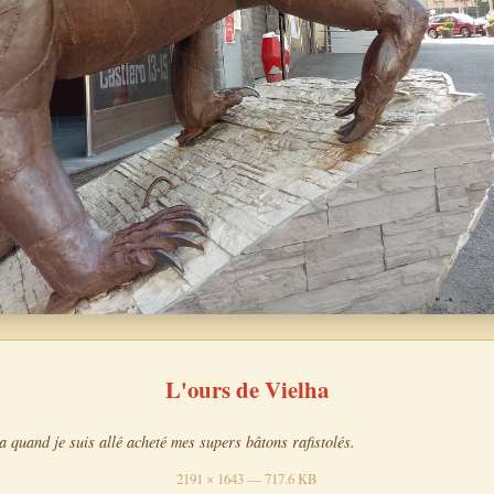
L'ours de Vielha
a quand je suis allé acheté mes supers bâtons rafistolés.
2191 × 1643 — 717.6 KB