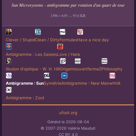
Sun Microsystems - ambigramme par rotation d'un quart de tour
1396 × 619 — 93.6 KB
Clever / Stupid
Clean / Dirty
Formules
Have a nice day
Ambigramme : Les Saisies
Love / Hate
Illusion d'optique - W. H. Hill
Origami
ouvertferme2
Philosophy
Ambigramme : Sun
Symétrie
Ambigramme : New Man
whhill
Ambigramme : Zoot
ufoot.org
Généré le 2026-08-04
© 2007-2026 Valérie Mauduit
CC BY 4.0