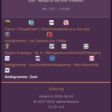
Zoot - marque de kéké pour triathlètes
900 × 362 — 33.8 KB
Clever / Stupid
Clean / Dirty
Formules
Have a nice day
Ambigramme : Les Saisies
Love / Hate
Illusion d'optique - W. H. Hill
Origami
ouvertferme2
Philosophy
Ambigramme : Sun
Symétrie
Ambigramme : New Man
whhill
Ambigramme : Zoot
ufoot.org
Généré le 2026-08-04
© 2007-2026 Valérie Mauduit
CC BY 4.0