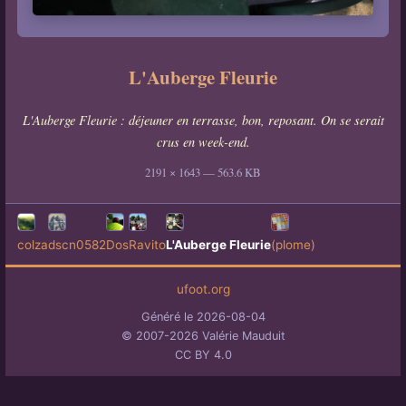
L'Auberge Fleurie
L'Auberge Fleurie : déjeuner en terrasse, bon, reposant. On se serait
crus en week-end.
2191 × 1643 — 563.6 KB
colza
dscn0582
Dos
Ravito
L'Auberge Fleurie
(plome)
ufoot.org
Généré le 2026-08-04
© 2007-2026 Valérie Mauduit
CC BY 4.0