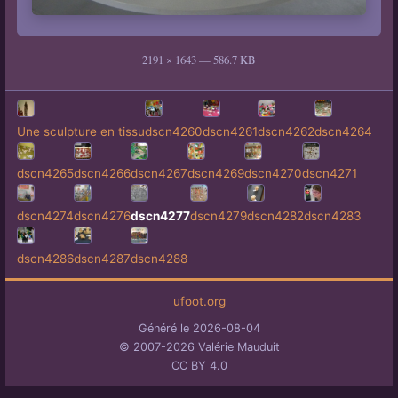
2191 × 1643 — 586.7 KB
Une sculpture en tissu
dscn4260
dscn4261
dscn4262
dscn4264
dscn4265
dscn4266
dscn4267
dscn4269
dscn4270
dscn4271
dscn4274
dscn4276
dscn4277
dscn4279
dscn4282
dscn4283
dscn4286
dscn4287
dscn4288
ufoot.org
Généré le 2026-08-04
© 2007-2026 Valérie Mauduit
CC BY 4.0