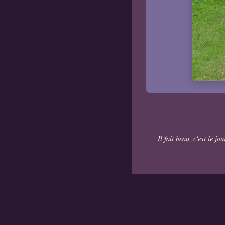
Il fait beau, c'est le j
Mon casque
Causette
L'en