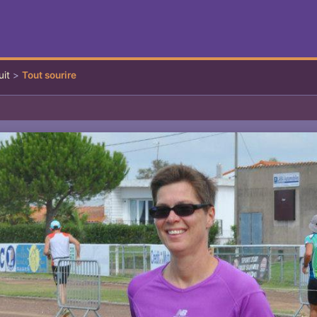
uit
>
Tout sourire