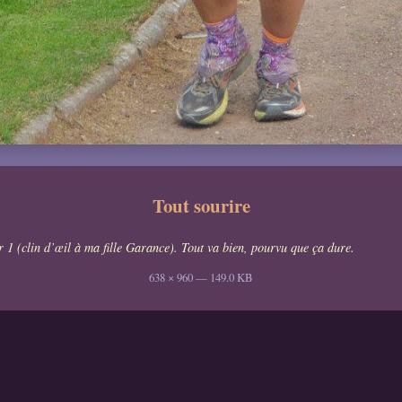
Tout sourire
our 1 (clin d’œil à ma fille Garance). Tout va bien, pourvu que ça dure.
638 × 960 — 149.0 KB
trée du tivoli
Sur le podium
Le ravito
Tout sourire
ufoot.org