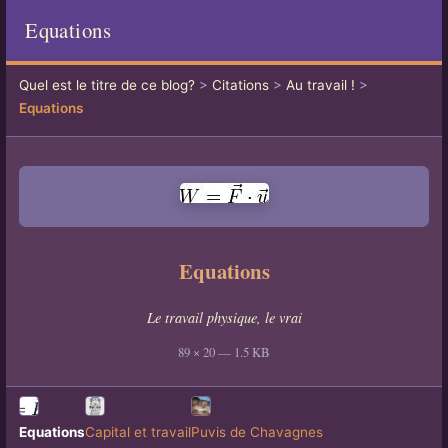
Equations
Quel est le titre de ce blog?
>
Citations
>
Au travail !
>
Equations
Equations
Le travail physique, le vrai
89 × 20 — 1.5 KB
Equations
Capital et travail
Puvis de Chavagnes