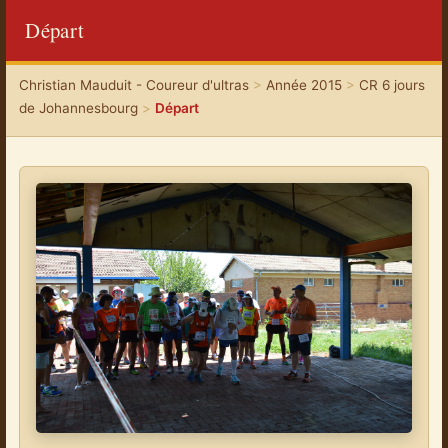
Départ
Christian Mauduit - Coureur d'ultras
>
Année 2015
>
CR 6 jours
de Johannesbourg
>
Départ