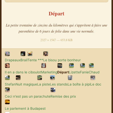
Départ
La petite trentaine de zinzins du kilomètres qui s'apprêtent à faire une
parenthèse de 6 jours de folie dans une vie normale.
2327 × 1547 — 653.8 KB
Drapeaux
Brail
Tente ***
Le bisou porte bonheur
Il en a dans le ciboulot
Marketing
Départ
Lizette
Fanie
Chaud
Stefan
Nuit magique
La piste
Les stands
La boîte à pipi
Le doc
Ceci n'est pas un parachute
Remise des prix
Le parlement à Budapest