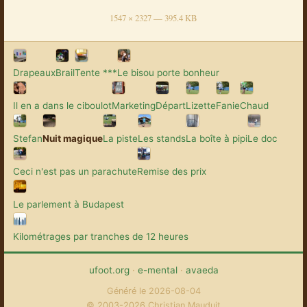
1547 × 2327 — 395.4 KB
Drapeaux
Brail
Tente ***
Le bisou porte bonheur
Il en a dans le ciboulot
Marketing
Départ
Lizette
Fanie
Chaud
Stefan
Nuit magique
La piste
Les stands
La boîte à pipi
Le doc
Ceci n'est pas un parachute
Remise des prix
Le parlement à Budapest
Kilométrages par tranches de 12 heures
ufoot.org
·
e-mental
·
avaeda
Généré le 2026-08-04
© 2003-2026 Christian Mauduit