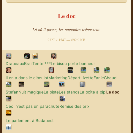
Le doc
Là où il passe, les ampoules trépassent.
2327 × 1547 — 692.9 KB
Drapeaux
Brail
Tente ***
Le bisou porte bonheur
Il en a dans le ciboulot
Marketing
Départ
Lizette
Fanie
Chaud
Stefan
Nuit magique
La piste
Les stands
La boîte à pipi
Le doc
Ceci n'est pas un parachute
Remise des prix
Le parlement à Budapest