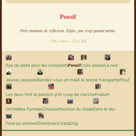
Pensif
Petit moment de réflexion. Enfin, pas trop quand même.
1296 × 864 — 124.1 KB
Pas de pitité pour les croissants
Pensif
Color power
La nuit
Jeunes pousses
Rendez-vous en mai
À la bonne franquette
Plouf
Les deux font la paire
Un p'tit coup de marche
Podium
Orchidées Familles
Chaussettes
Vue du stade
Dans le dur
Final au sommet
Dashboard DataDog