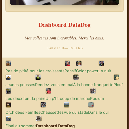
Dashboard DataDog
Mes collègues sont incroyables. Merci les amis.
1748 × 1310 — 189.3 KB
Pas de pitité pour les croissants
Pensif
Color power
La nuit
Jeunes pousses
Rendez-vous en mai
À la bonne franquette
Plouf
Les deux font la paire
Un p'tit coup de marche
Podium
Orchidées Familles
Chaussettes
Vue du stade
Dans le dur
Final au sommet
Dashboard DataDog