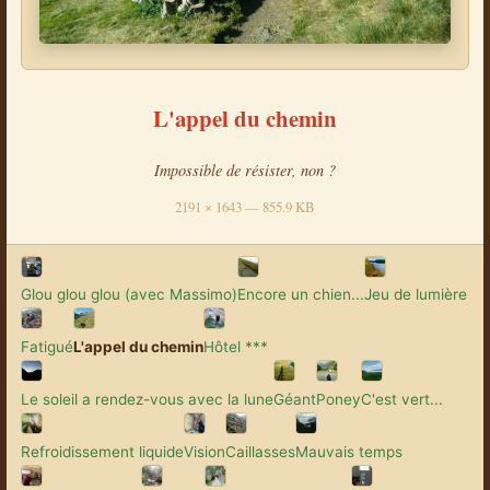
L'appel du chemin
Impossible de résister, non ?
2191 × 1643 — 855.9 KB
Glou glou glou (avec Massimo)
Encore un chien...
Jeu de lumière
Fatigué
L'appel du chemin
Hôtel ***
Le soleil a rendez-vous avec la lune
Géant
Poney
C'est vert...
Refroidissement liquide
Vision
Caillasses
Mauvais temps