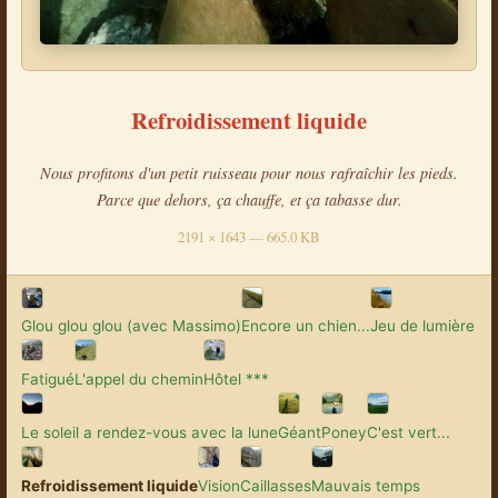
Refroidissement liquide
Nous profitons d'un petit ruisseau pour nous rafraîchir les pieds.
Parce que dehors, ça chauffe, et ça tabasse dur.
2191 × 1643 — 665.0 KB
Glou glou glou (avec Massimo)
Encore un chien...
Jeu de lumière
Fatigué
L'appel du chemin
Hôtel ***
Le soleil a rendez-vous avec la lune
Géant
Poney
C'est vert...
Refroidissement liquide
Vision
Caillasses
Mauvais temps