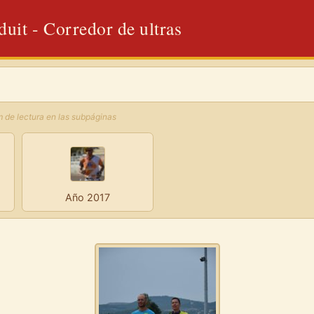
uit - Corredor de ultras
 de lectura en las subpáginas
Año 2017