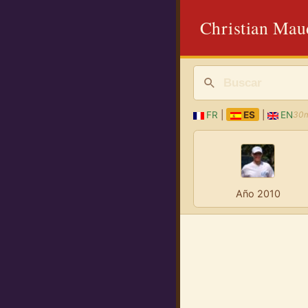
Christian Maud
FR
|
ES
|
EN
30m
Año 2010