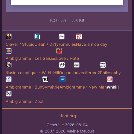
1024 × 768 — 70.0 KB
Clever / Stupid
Clean / Dirty
Formules
Have a nice day
Ambigramme : Les Saisies
Love / Hate
Illusion d'optique - W. H. Hill
Origami
ouvertferme2
Philosophy
Ambigramme : Sun
Symétrie
Ambigramme : New Man
whhill
Ambigramme : Zoot
ufoot.org
Généré le 2026-08-04
© 2007-2026 Valérie Mauduit