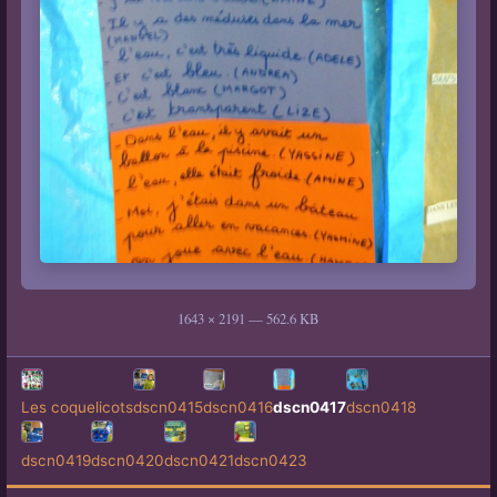
1643 × 2191 — 562.6 KB
Les coquelicots
dscn0415
dscn0416
dscn0417
dscn0418
dscn0419
dscn0420
dscn0421
dscn0423