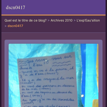
dscn0417
Quel est le titre de ce blog?
>
Archives 2010
>
L'exp'Eau'sition
>
dscn0417