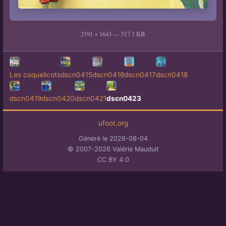
2191 × 1643 — 517.1 KB
Les coquelicots
dscn0415
dscn0416
dscn0417
dscn0418
dscn0419
dscn0420
dscn0421
dscn0423
ufoot.org
Généré le 2026-08-04
© 2007-2026 Valérie Mauduit
CC BY 4.0