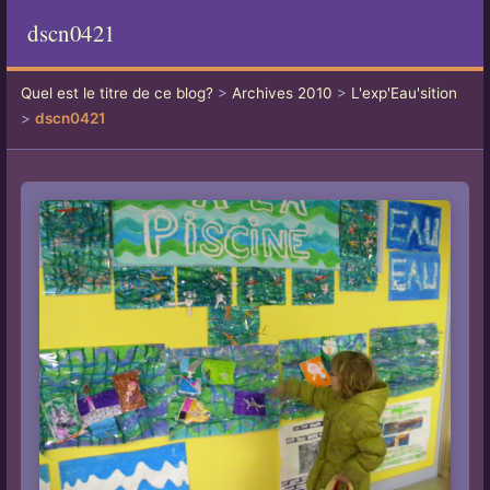
dscn0421
Quel est le titre de ce blog?
>
Archives 2010
>
L'exp'Eau'sition
>
dscn0421