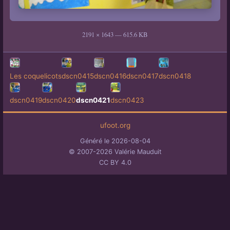
2191 × 1643 — 615.6 KB
Les coquelicots
dscn0415
dscn0416
dscn0417
dscn0418
dscn0419
dscn0420
dscn0421
dscn0423
ufoot.org
Généré le 2026-08-04
© 2007-2026 Valérie Mauduit
CC BY 4.0