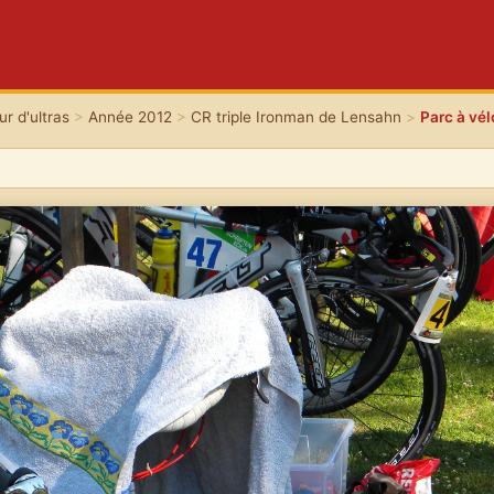
r d'ultras
>
Année 2012
>
CR triple Ironman de Lensahn
>
Parc à vél