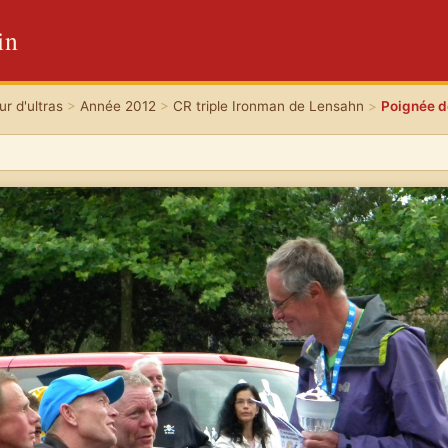
in
r d'ultras
>
Année 2012
>
CR triple Ironman de Lensahn
>
Poignée d