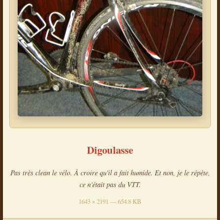
Digoulasse
Pas très clean le vélo. À croire qu'il a fait humide. Et non, je le répète,
ce n'était pas du VTT.
1643 × 2191 — 654.8 KB