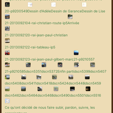
20-p9200549
Dessin d'Adèle
Dessin de Garance
Dessin de Lise
21-2013092104-rai-christian-route-ip5
Arrivée
21-2013092120-rai-jean-paul-christian
21-2013092122-rai-tableau-ip5
21-2013092123-rai-jean-paul-gilbert-marc
21-p9210557
21-p9210585
dscn5351
dscn5372
Enfin parti
dscn5399
dscn5407
dscn5408
dscn5411
dscn5418
dscn5424
dscn5448
dscn5459
dscn5462
dscn5464
dscn5468
dscn5490
dscn5501
dscn5516
Ce qu'ont décidé de nous faire subir, pardon, suivre, les