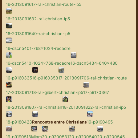
16-2013091617-rai-christian-route-ip5
16-2013091632-rai-christian-ip5
16-2013091640-rai-christian-ip5
16-dscn5401-768x1024-recadre
16-dscn5410-1024x768-recadre
16-dscn5434-640x480
16-p9160335
16-p9160353
17-2013091706-rai-christian-route
17-2013091718-rai-gilbert-christian-ip5
17-p9170367
18-2013091807-rai-christian
18-2013091822-rai-christian-ip5
18-p9180423
Rencontre entre Christians
19-p9190495
19-p9190513
Miam
20-p9200531
20-p9200540
20-p9200545