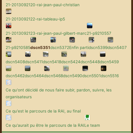
21-2013092120-rai-jean-paul-christian
21-2013092122-rai-tableau-ip5
21-2013092123-rai-jean-paul-gilbert-marc
21-p9210557
21-p9210585
dscn5351
dscn5372
Enfin parti
dscn5399
dscn5407
dscn5408
dscn5411
dscn5418
dscn5424
dscn5448
dscn5459
dscn5462
dscn5464
dscn5468
dscn5490
dscn5501
dscn5516
Ce qu'ont décidé de nous faire subir, pardon, suivre, les
organisateurs
Ce qu'est le parcours de la RAI, au final
Ce qu'aurait pu être le parcours de la RAI
Le team