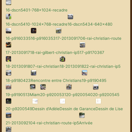
16-dscn5401-768x1024-recadre
16-dscn5410-1024x768-recadre
16-dscn5434-640x480
16-p9160335
16-p9160353
17-2013091706-rai-christian-route
17-2013091718-rai-gilbert-christian-ip5
17-p9170367
18-2013091807-rai-christian
18-2013091822-rai-christian-ip5
18-p9180423
Rencontre entre Christians
19-p9190495
19-p9190513
Miam
20-p9200531
20-p9200540
20-p9200545
20-p9200549
Dessin d'Adèle
Dessin de Garance
Dessin de Lise
21-2013092104-rai-christian-route-ip5
Arrivée