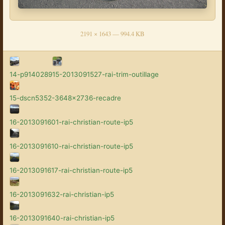
2191 × 1643 — 994.4 KB
14-p9140289
15-2013091527-rai-trim-outillage
15-dscn5352-3648x2736-recadre
16-2013091601-rai-christian-route-ip5
16-2013091610-rai-christian-route-ip5
16-2013091617-rai-christian-route-ip5
16-2013091632-rai-christian-ip5
16-2013091640-rai-christian-ip5