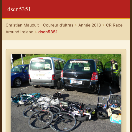
dscn5351
Christian Mauduit - Coureur d'ultras
>
Année 2013
>
CR Race
Around Ireland
>
dscn5351