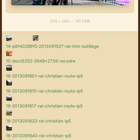
2191 × 1643 — 747.2 KB
14-p9140289
15-2013091527-rai-trim-outillage
15-dscn5352-3648x2736-recadre
16-2013091601-rai-christian-route-ip5
16-2013091610-rai-christian-route-ip5
16-2013091617-rai-christian-route-ip5
16-2013091632-rai-christian-ip5
16-2013091640-rai-christian-ip5