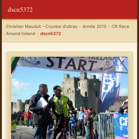
dscn5372
Christian Mauduit - Coureur d'ultras
>
Année 2013
>
CR Race
Around Ireland
>
dscn5372