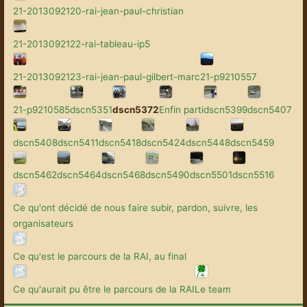
21-2013092120-rai-jean-paul-christian
21-2013092122-rai-tableau-ip5
21-2013092123-rai-jean-paul-gilbert-marc
21-p9210557
21-p9210585
dscn5351
dscn5372
Enfin parti
dscn5399
dscn5407
dscn5408
dscn5411
dscn5418
dscn5424
dscn5448
dscn5459
dscn5462
dscn5464
dscn5468
dscn5490
dscn5501
dscn5516
Ce qu'ont décidé de nous faire subir, pardon, suivre, les
organisateurs
Ce qu'est le parcours de la RAI, au final
Ce qu'aurait pu être le parcours de la RAI
Le team