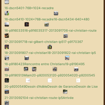
16-dscn5401-768x1024-recadre
16-dscn5410-1024x768-recadre
16-dscn5434-640x480
16-p9160335
16-p9160353
17-2013091706-rai-christian-route
17-2013091718-rai-gilbert-christian-ip5
17-p9170367
18-2013091807-rai-christian
18-2013091822-rai-christian-ip5
18-p9180423
Rencontre entre Christians
19-p9190495
19-p9190513
Miam
20-p9200531
20-p9200540
20-p9200545
20-p9200549
Dessin d'Adèle
Dessin de Garance
Dessin de Lise
21-2013092104-rai-christian-route-ip5
Arrivée