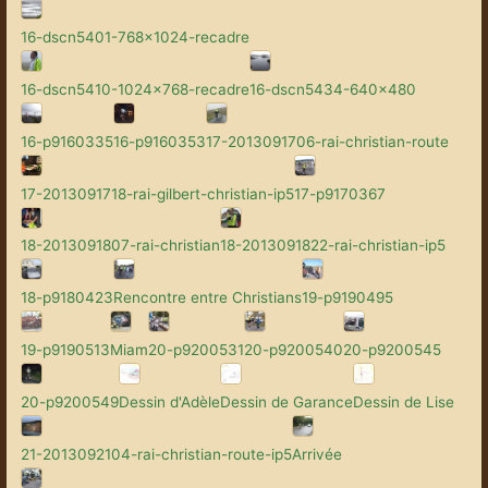
16-dscn5401-768x1024-recadre
16-dscn5410-1024x768-recadre
16-dscn5434-640x480
16-p9160335
16-p9160353
17-2013091706-rai-christian-route
17-2013091718-rai-gilbert-christian-ip5
17-p9170367
18-2013091807-rai-christian
18-2013091822-rai-christian-ip5
18-p9180423
Rencontre entre Christians
19-p9190495
19-p9190513
Miam
20-p9200531
20-p9200540
20-p9200545
20-p9200549
Dessin d'Adèle
Dessin de Garance
Dessin de Lise
21-2013092104-rai-christian-route-ip5
Arrivée