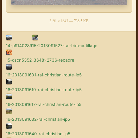
2191 × 1643 — 738.5 KB
14-p9140289
15-2013091527-rai-trim-outillage
15-dscn5352-3648x2736-recadre
16-2013091601-rai-christian-route-ip5
16-2013091610-rai-christian-route-ip5
16-2013091617-rai-christian-route-ip5
16-2013091632-rai-christian-ip5
16-2013091640-rai-christian-ip5