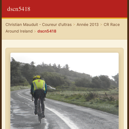
dscn5418
Christian Mauduit - Coureur d'ultras
>
Année 2013
>
CR Race
Around Ireland
>
dscn5418