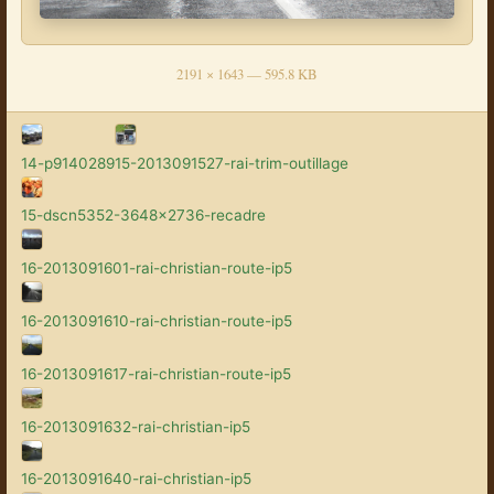
2191 × 1643 — 595.8 KB
14-p9140289
15-2013091527-rai-trim-outillage
15-dscn5352-3648x2736-recadre
16-2013091601-rai-christian-route-ip5
16-2013091610-rai-christian-route-ip5
16-2013091617-rai-christian-route-ip5
16-2013091632-rai-christian-ip5
16-2013091640-rai-christian-ip5