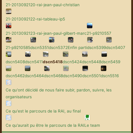
21-2013092120-rai-jean-paul-christian
21-2013092122-rai-tableau-ip5
21-2013092123-rai-jean-paul-gilbert-marc
21-p9210557
21-p9210585
dscn5351
dscn5372
Enfin parti
dscn5399
dscn5407
dscn5408
dscn5411
dscn5418
dscn5424
dscn5448
dscn5459
dscn5462
dscn5464
dscn5468
dscn5490
dscn5501
dscn5516
Ce qu'ont décidé de nous faire subir, pardon, suivre, les
organisateurs
Ce qu'est le parcours de la RAI, au final
Ce qu'aurait pu être le parcours de la RAI
Le team