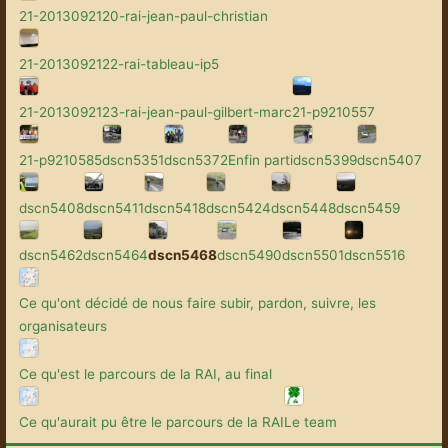
21-2013092120-rai-jean-paul-christian
21-2013092122-rai-tableau-ip5
21-2013092123-rai-jean-paul-gilbert-marc
21-p9210557
21-p9210585
dscn5351
dscn5372
Enfin parti
dscn5399
dscn5407
dscn5408
dscn5411
dscn5418
dscn5424
dscn5448
dscn5459
dscn5462
dscn5464
dscn5468
dscn5490
dscn5501
dscn5516
Ce qu'ont décidé de nous faire subir, pardon, suivre, les
organisateurs
Ce qu'est le parcours de la RAI, au final
Ce qu'aurait pu être le parcours de la RAI
Le team