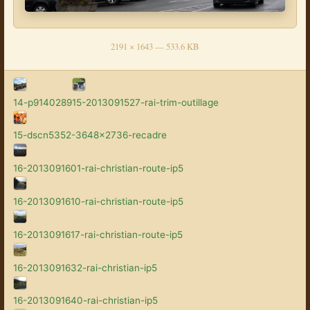
2191 × 1643 — 533.6 KB
14-p9140289
15-2013091527-rai-trim-outillage
15-dscn5352-3648x2736-recadre
16-2013091601-rai-christian-route-ip5
16-2013091610-rai-christian-route-ip5
16-2013091617-rai-christian-route-ip5
16-2013091632-rai-christian-ip5
16-2013091640-rai-christian-ip5