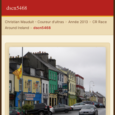
dscn5468
Christian Mauduit - Coureur d'ultras
>
Année 2013
>
CR Race
Around Ireland
>
dscn5468