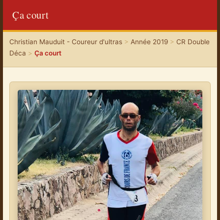
Ça court
Christian Mauduit - Coureur d'ultras
>
Année 2019
>
CR Double
Déca
>
Ça court