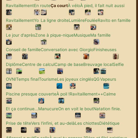
Ravitaillement
En route
Ça court
À vélo
À pied, il fait nuit aussi
Ravitaillement
Yo
La ligne droite
Lumière
Foulée
Ravito en famille
Le jour d'après
Zone à pique-nique
Musique
Ma famille
Conseil de famille
Conversation avec Giorgio
Finisheuses
Diplôme
Centre de calcul
Camp de base
Breuvage local
Selfie
OVNI
Temps final
Tourisme
Les joyeux cinglés
QG
Vapeurs
Piscine presque couverte
À poil !
Ravitaillement++
Calme
Et ça continue...
Manucure
On en voit le bout
Natation finie.
Prise de tête
Vers l'infini, et au-delà
Les chiottes
Diététique