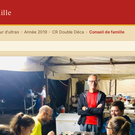
ille
r d'ultras
>
Année 2019
>
CR Double Déca
>
Conseil de famille