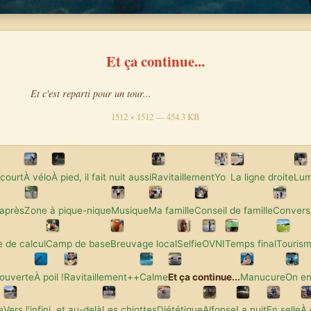
Et ça continue...
Et c'est reparti pour un tour...
1512 × 1512 — 454.3 KB
court
À vélo
À pied, il fait nuit aussi
Ravitaillement
Yo
La ligne droite
Lum
'après
Zone à pique-nique
Musique
Ma famille
Conseil de famille
Conversa
 de calcul
Camp de base
Breuvage local
Selfie
OVNI
Temps final
Touris
couverte
À poil !
Ravitaillement++
Calme
Et ça continue...
Manucure
On en
e
Vers l'infini, et au-delà
Les chiottes
Diététique
Alfonse
La nuit
En selle
À 