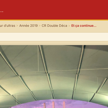
..
r d'ultras
>
Année 2019
>
CR Double Déca
>
Et ça continue...