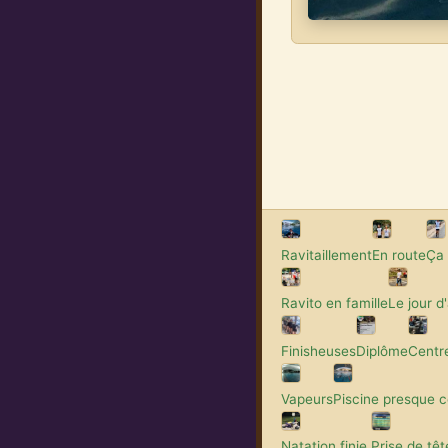
Ravitaillement
En route
Ça 
Ravito en famille
Le jour d
Finisheuses
Diplôme
Centre
Vapeurs
Piscine presque 
Natation finie.
Prise de têt