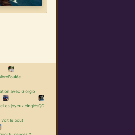
ière
Foulée
tion avec Giorgio
me
Les joyeux cinglés
QG
 voit le bout
quoi tu penses ?