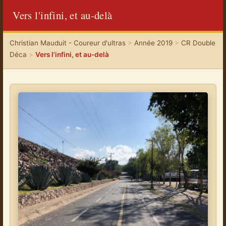
Vers l'infini, et au-delà
Christian Mauduit - Coureur d'ultras
>
Année 2019
>
CR Double
Déca
>
Vers l'infini, et au-delà