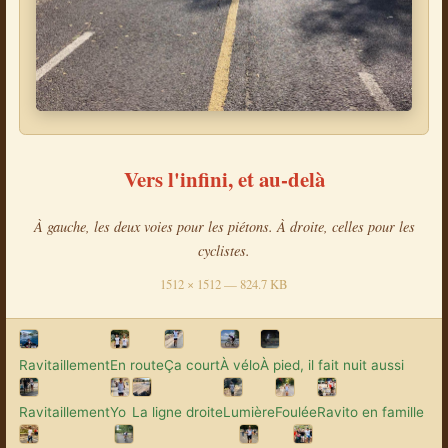
Vers l'infini, et au-delà
À gauche, les deux voies pour les piétons. À droite, celles pour les
cyclistes.
1512 × 1512 — 824.7 KB
Ravitaillement
En route
Ça court
À vélo
À pied, il fait nuit aussi
Ravitaillement
Yo
La ligne droite
Lumière
Foulée
Ravito en famille