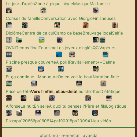
Le jour d'après
Zone à pique-nique
Musique
Ma famille
Conseil de famille
Conversation avec Giorgio
Finisheuses
Diplôme
Centre de calcul
Camp de base
Breuvage local
Selfie
OVNI
Temps final
Tourisme
Les joyeux cinglés
QG
Vapeurs
Piscine presque couverte
À poil !
Ravitaillement++
Calme
Et ça continue...
Manucure
On en voit le bout
Natation finie.
Prise de tête
Vers l'infini, et au-delà
Les chiottes
Diététique
Alfonse
La nuit
En selle
À quoi tu penses ?
Père et fils
Logistique
Pizza
pa120666
pa160814
pa190918
pa200941
Jeu vidéo
ufoot.org
·
e-mental
·
avaeda