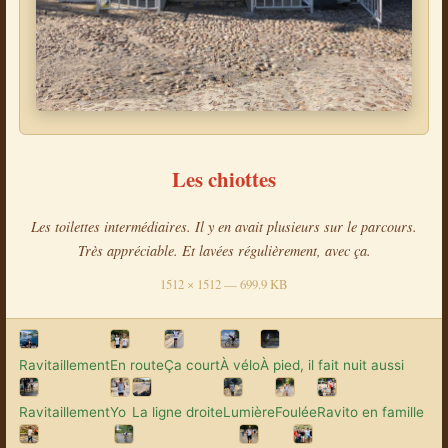
Les chiottes
Les toilettes intermédiaires. Il y en avait plusieurs sur le parcours.
Très appréciable. Et lavées régulièrement, avec ça.
1512 × 1512 — 699.9 KB
Ravitaillement
En route
Ça court
À vélo
À pied, il fait nuit aussi
Ravitaillement
Yo
La ligne droite
Lumière
Foulée
Ravito en famille