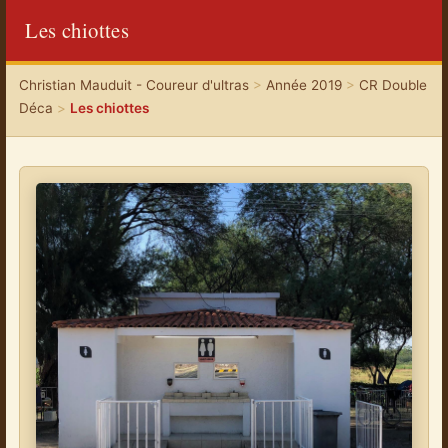
Les chiottes
Christian Mauduit - Coureur d'ultras
>
Année 2019
>
CR Double
Déca
>
Les chiottes