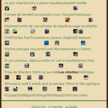
Le jour d'après
Zone à pique-nique
Musique
Ma famille
Conseil de famille
Conversation avec Giorgio
Finisheuses
Diplôme
Centre de calcul
Camp de base
Breuvage local
Selfie
OVNI
Temps final
Tourisme
Les joyeux cinglés
QG
Vapeurs
Piscine presque couverte
À poil !
Ravitaillement++
Calme
Et ça continue...
Manucure
On en voit le bout
Natation finie.
Prise de tête
Vers l'infini, et au-delà
Les chiottes
Diététique
Alfonse
La nuit
En selle
À quoi tu penses ?
Père et fils
Logistique
Pizza
pa120666
pa160814
pa190918
pa200941
Jeu vidéo
ufoot.org
·
e-mental
·
avaeda