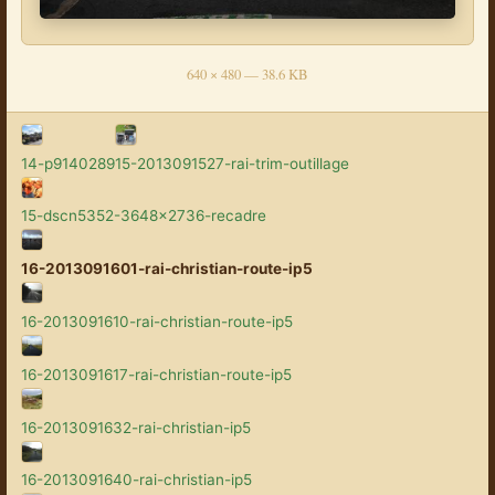
640 × 480 — 38.6 KB
14-p9140289
15-2013091527-rai-trim-outillage
15-dscn5352-3648x2736-recadre
16-2013091601-rai-christian-route-ip5
16-2013091610-rai-christian-route-ip5
16-2013091617-rai-christian-route-ip5
16-2013091632-rai-christian-ip5
16-2013091640-rai-christian-ip5