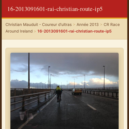
16-2013091601-rai-christian-route-ip5
Christian Mauduit - Coureur d'ultras
>
Année 2013
>
CR Race
Around Ireland
>
16-2013091601-rai-christian-route-ip5