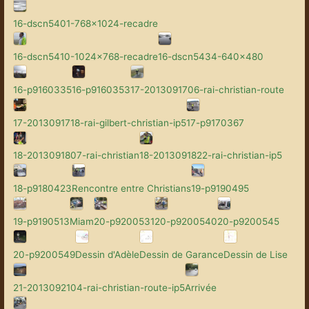
16-dscn5401-768x1024-recadre
16-dscn5410-1024x768-recadre
16-dscn5434-640x480
16-p9160335
16-p9160353
17-2013091706-rai-christian-route
17-2013091718-rai-gilbert-christian-ip5
17-p9170367
18-2013091807-rai-christian
18-2013091822-rai-christian-ip5
18-p9180423
Rencontre entre Christians
19-p9190495
19-p9190513
Miam
20-p9200531
20-p9200540
20-p9200545
20-p9200549
Dessin d'Adèle
Dessin de Garance
Dessin de Lise
21-2013092104-rai-christian-route-ip5
Arrivée