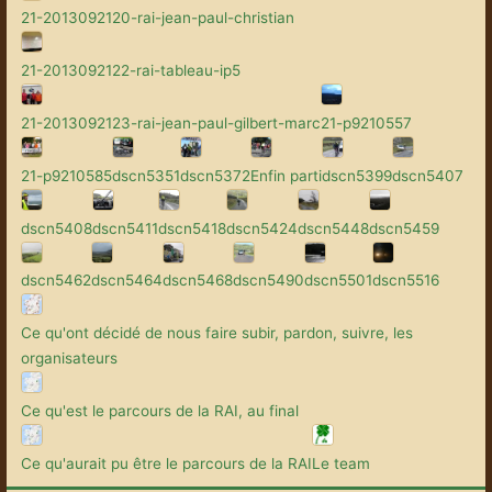
21-2013092120-rai-jean-paul-christian
21-2013092122-rai-tableau-ip5
21-2013092123-rai-jean-paul-gilbert-marc
21-p9210557
21-p9210585
dscn5351
dscn5372
Enfin parti
dscn5399
dscn5407
dscn5408
dscn5411
dscn5418
dscn5424
dscn5448
dscn5459
dscn5462
dscn5464
dscn5468
dscn5490
dscn5501
dscn5516
Ce qu'ont décidé de nous faire subir, pardon, suivre, les
organisateurs
Ce qu'est le parcours de la RAI, au final
Ce qu'aurait pu être le parcours de la RAI
Le team