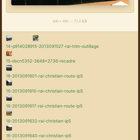
640 × 480 — 73.4 KB
14-p9140289
15-2013091527-rai-trim-outillage
15-dscn5352-3648x2736-recadre
16-2013091601-rai-christian-route-ip5
16-2013091610-rai-christian-route-ip5
16-2013091617-rai-christian-route-ip5
16-2013091632-rai-christian-ip5
16-2013091640-rai-christian-ip5