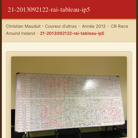
21-2013092122-rai-tableau-ip5
Christian Mauduit - Coureur d'ultras
>
Année 2013
>
CR Race
Around Ireland
>
21-2013092122-rai-tableau-ip5