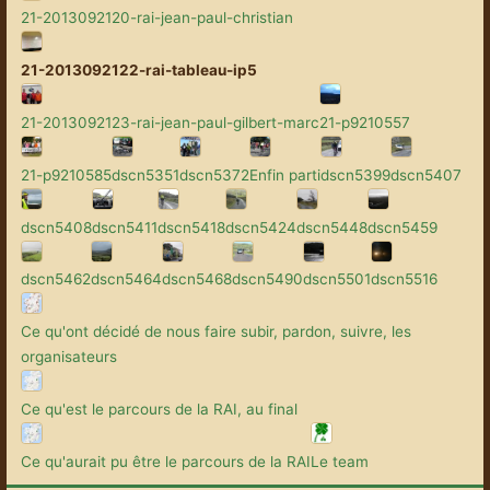
21-2013092120-rai-jean-paul-christian
21-2013092122-rai-tableau-ip5
21-2013092123-rai-jean-paul-gilbert-marc
21-p9210557
21-p9210585
dscn5351
dscn5372
Enfin parti
dscn5399
dscn5407
dscn5408
dscn5411
dscn5418
dscn5424
dscn5448
dscn5459
dscn5462
dscn5464
dscn5468
dscn5490
dscn5501
dscn5516
Ce qu'ont décidé de nous faire subir, pardon, suivre, les
organisateurs
Ce qu'est le parcours de la RAI, au final
Ce qu'aurait pu être le parcours de la RAI
Le team