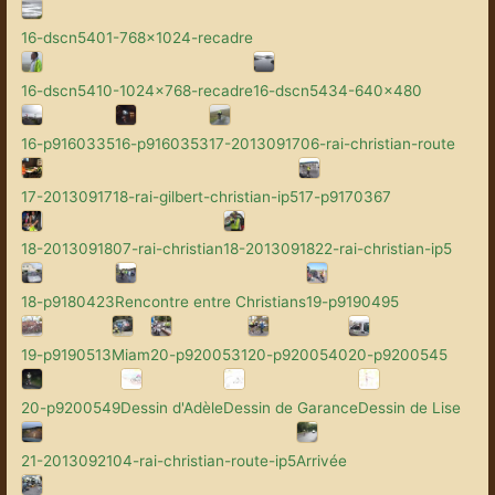
16-dscn5401-768x1024-recadre
16-dscn5410-1024x768-recadre
16-dscn5434-640x480
16-p9160335
16-p9160353
17-2013091706-rai-christian-route
17-2013091718-rai-gilbert-christian-ip5
17-p9170367
18-2013091807-rai-christian
18-2013091822-rai-christian-ip5
18-p9180423
Rencontre entre Christians
19-p9190495
19-p9190513
Miam
20-p9200531
20-p9200540
20-p9200545
20-p9200549
Dessin d'Adèle
Dessin de Garance
Dessin de Lise
21-2013092104-rai-christian-route-ip5
Arrivée